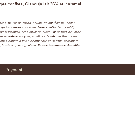
ges confites, Gianduja lait 36% au caramel
cacao, beurre de cacao, poudre de
lait
(écrémé, entier),
 grains,
beurre
concentré,
beurre salé
d'Isigny AOP,
corant (sorbitol), sirop (glucose, sucre),
oeuf
, miel, albumine
rasse
laitière
anhydre, protéines de
lait
, matière grasse
bique), poudre à lever (bicarbonate de sodium, carbonate
e, framboise, autre), arôme.
Traces éventuelles de sulfite
.
Payment