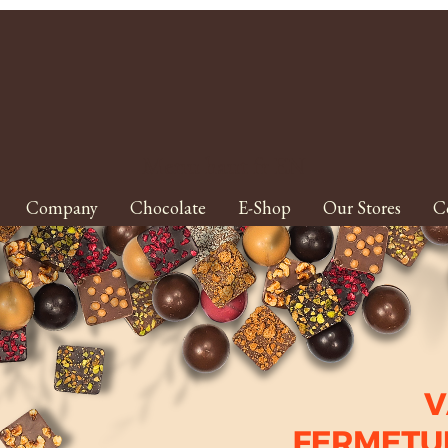
Menu haut fr EN
Company
Chocolate
E-Shop
Our Stores
C