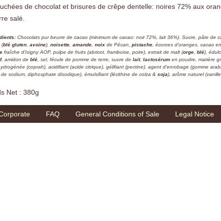
uchées de chocolat et brisures de crêpe dentelle: noires 72% aux oran
re salé.
dients:
Chocolats pur beurre de cacao (minimum de cacao: noir 72%, lait 36%). Sucre, pâte de 
 (
blé gluten
,
avoine
),
noisette
,
amande
,
noix
de Pécan,
pistache
, écorces d'oranges, cacao en
e
fraîche d'Isigny AOP, pulpe de fruits (abricot, framboise, poire), extrait de malt (
orge
,
blé
), édul
f
, amidon de
blé
, sel, fécule de pomme de terre, sucre de
lait
,
lactosérum
en poudre, matière g
ydrogénée (coprah), acidifiant (acide citrique), gélifiant (pectine), agent d'enrobage (gomme ara
 de sodium, diphosphate disodique), émulsifiant (lécithine de colza &
soja
), arôme naturel (vanill
ds Net : 380g
Corporate
FAQ
General Conditions of Sale
Legal Notice