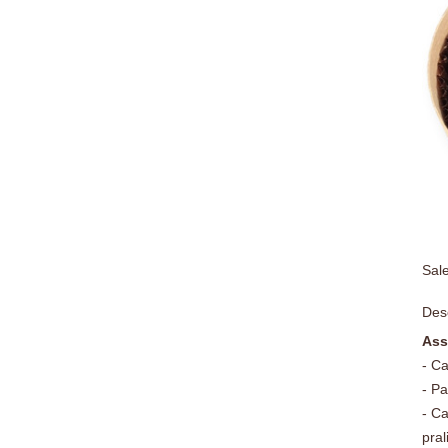
Sal
Desc
Ass
- Ca
- Pa
- C
pral