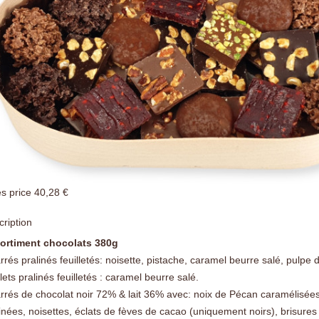
es price
40,28 €
ription
ortiment chocolats 380g
rrés pralinés feuilletés: noisette, pistache, caramel beurre salé, pulpe 
lets pralinés feuilletés : caramel beurre salé.
arrés de chocolat noir 72% & lait 36% avec: noix de Pécan caramélisée
inées, noisettes, éclats de fèves de cacao (uniquement noirs), brisures