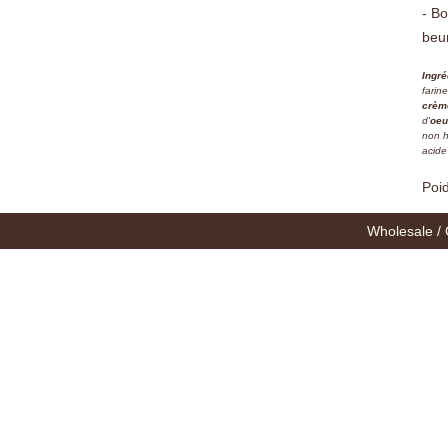
- Bo
beur
Ingré
farine
crèm
d'
oeu
non h
acide
Poi
Wholesale / 