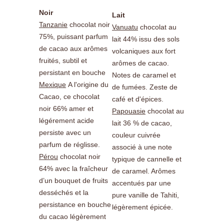
Noir
Lait
Tanzanie
chocolat noir
Vanuatu
chocolat au
75%, puissant parfum
lait 44% issu des sols
de cacao aux arômes
volcaniques aux fort
fruités, subtil et
arômes de cacao.
persistant en bouche
Notes de caramel et
Mexique
A l'origine du
de fumées. Zeste de
Cacao, ce chocolat
café et d'épices.
noir 66% amer et
Papouasie
chocolat au
légérement acide
lait 36 % de cacao,
persiste avec un
couleur cuivrée
parfum de réglisse.
associé à une note
Pérou
chocolat noir
typique de cannelle et
64% avec la fraîcheur
de caramel. Arômes
d’un bouquet de fruits
accentués par une
desséchés et la
pure vanille de Tahiti,
persistance en bouche
légèrement épicée.
du cacao légèrement