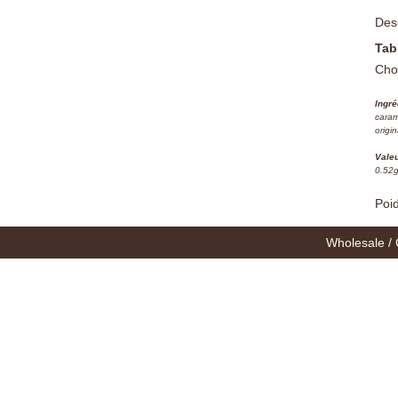
Desc
Tab
Cho
Ingré
caram
origin
Valeu
0.52
Poid
Wholesale / 