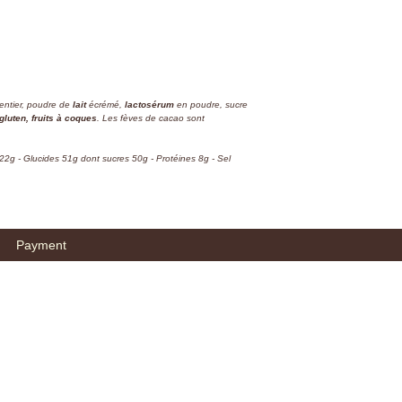
entier, poudre de
lait
écrémé,
lactosérum
en poudre, sucre
gluten, fruits à coques
. Les fèves de cacao sont
22g - Glucides 51g dont sucres 50g - Protéines 8g - Sel
Payment