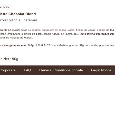
ription
lette Chocolat Blond
colat blanc au caramel
dients:
Chocolats blanc au caramel pur beurre de cacao. Sucre, beurre de cacao, poudre de
lait
élisé, émulsifiant (lécithine de
soja
), arôme naturel de vanille, sel.
Peut contenir des traces de: 
aires de l'Afrique de l'Ouest.
rs énergétiques pour 100g :
2284kJ / 571kcal - Matières grasses 37g dont acides gras saturés 
g
s Net : 90g
Corporate
FAQ
General Conditions of Sale
Legal Notice