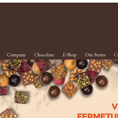
Menu haut fr EN
Company
Chocolate
E-Shop
Our Stores
C