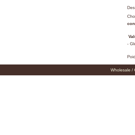
Desc
Choc
cont
Val
- Gl
Poid
Wholesale / 