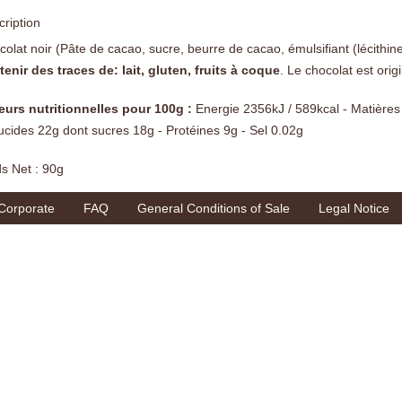
ription
olat noir (Pâte de cacao, sucre, beurre de cacao, émulsifiant (lécithi
enir des traces de: lait, gluten, fruits à coque
. Le chocolat est orig
eurs nutritionnelles pour 100g :
Energie 2356kJ / 589kcal - Matières
ucides 22g dont sucres 18g - Protéines 9g - Sel 0.02g
s Net : 90g
Corporate
FAQ
General Conditions of Sale
Legal Notice