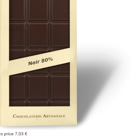
es price
7,03 €