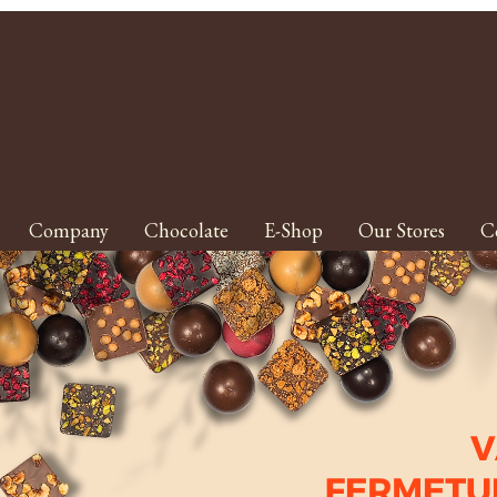
Menu haut fr EN
Company
Chocolate
E-Shop
Our Stores
C