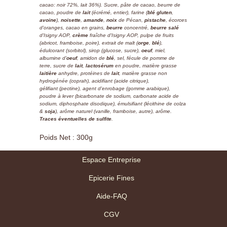
cacao: noir 72%, lait 36%). Sucre, pâte de cacao, beurre de
cacao, poudre de
lait
(écrémé, entier), farine (
blé gluten
,
avoine
),
noisette
,
amande
,
noix
de Pécan,
pistache
, écorces
d'oranges, cacao en grains,
beurre
concentré,
beurre salé
d'Isigny AOP,
crème
fraîche d'Isigny AOP, pulpe de fruits
(abricot, framboise, poire), extrait de malt (
orge
,
blé
),
édulcorant (sorbitol), sirop (glucose, sucre),
oeuf
, miel,
albumine d'
oeuf
, amidon de
blé
, sel, fécule de pomme de
terre, sucre de
lait
,
lactosérum
en poudre, matière grasse
laitière
anhydre, protéines de
lait
, matière grasse non
hydrogénée (coprah), acidifiant (acide citrique),
gélifiant (pectine), agent d'enrobage (gomme arabique),
poudre à lever (bicarbonate de sodium, carbonate acide de
sodium, diphosphate disodique), émulsifiant (lécithine de colza
&
soja
), arôme naturel (vanille, framboise, autre), arôme.
Traces éventuelles de sulfite
.
Poids Net : 300g
Espace Entreprise
Epicerie Fines
Aide-FAQ
CGV