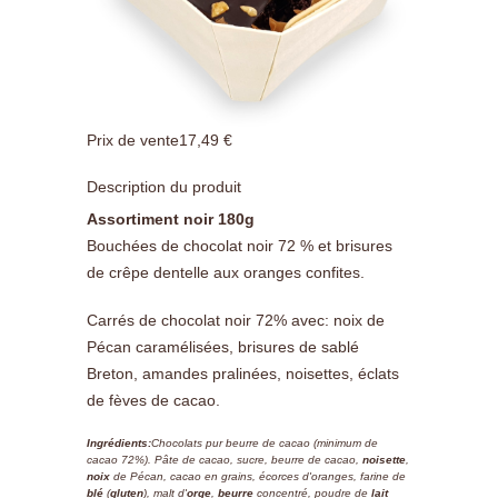
Prix ​​de vente
17,49 €
Description du produit
Assortiment noir 180g
Bouchées de chocolat noir 72 % et brisures
de crêpe dentelle aux oranges confites.
Carrés de chocolat noir 72% avec: noix de
Pécan caramélisées, brisures de sablé
Breton, amandes pralinées, noisettes, éclats
de fèves de cacao.
Ingrédients:
Chocolats pur beurre de cacao (minimum de
cacao 72%). Pâte de cacao, sucre, beurre de cacao,
noisette
,
noix
de Pécan, cacao en grains, écorces d'oranges, farine de
blé
(
gluten
), malt d'
orge
,
beurre
concentré, poudre de
lait