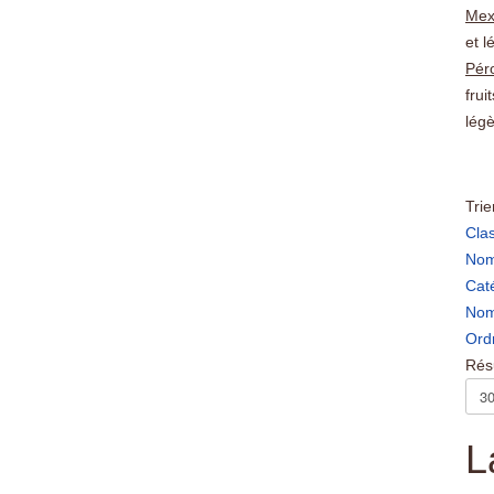
Mex
et l
Pér
frui
lég
Trie
Clas
Nom
Cat
Nom
Ord
Résu
L