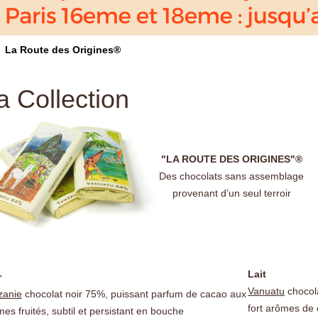
La Route des Origines®
a Collection
"LA ROUTE DES ORIGINES"®
Des chocolats sans assemblage
provenant d’un seul terroir
Lait
r
Vanuatu
chocola
zanie
chocolat noir 75%, puissant parfum de cacao aux
fort arômes de
es fruités, subtil et persistant en bouche