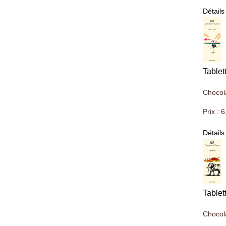
Détails
Table
Chocol
Prix :
6
Détails
Tablet
Chocol