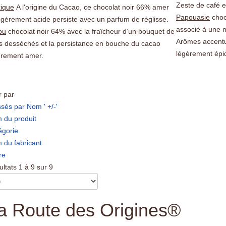
Zeste de café e
ique
A l'origine du Cacao, ce chocolat noir 66% amer
Papouasie
choc
égérement acide persiste avec un parfum de réglisse.
associé à une n
ou
chocolat noir 64% avec la fraîcheur d’un bouquet de
Arômes accentué
ts desséchés et la persistance en bouche du cacao
légèrement épi
èrement amer.
r par
sés par Nom ' +/-'
 du produit
égorie
 du fabricant
re
ltats 1 à 9 sur 9
a Route des Origines®