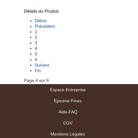
Détails du Produit
Début
Précédent
1
2
3
4
5
6
Suivant
Fin
Page 4 sur 6
Espace Entreprise
Epicerie Fines
Aide-FAQ
CGV
Mentions Légales