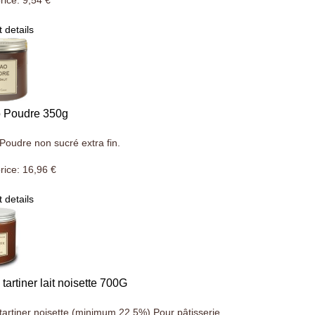
rice:
9,54 €
 details
 Poudre 350g
Poudre non sucré extra fin.
rice:
16,96 €
 details
 tartiner lait noisette 700G
tartiner noisette (minimum 22,5%) Pour pâtisserie ...