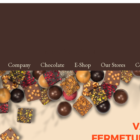
Menu haut fr EN
Company
Chocolate
E-Shop
Our Stores
C