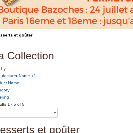
sserts et goûter
a Collection
 by
ufacturer Name +/-
duct Name
egory
ering
lts 1 - 5 of 5
esserts et goûter