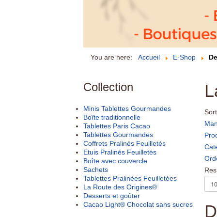
You are here:
Accueil
E-Shop
De
Collection
L
Minis Tablettes Gourmandes
Sort
Boîte traditionnelle
Man
Tablettes Paris Cacao
Tablettes Gourmandes
Pro
Coffrets Pralinés Feuilletés
Cat
Etuis Pralinés Feuilletés
Ord
Boîte avec couvercle
Sachets
Resu
Tablettes Pralinées Feuilletées
La Route des Origines®
Desserts et goûter
Cacao Light® Chocolat sans sucres
D