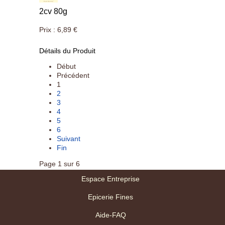
2cv 80g
Prix :
6,89 €
Détails du Produit
Début
Précédent
1
2
3
4
5
6
Suivant
Fin
Page 1 sur 6
Espace Entreprise
Epicerie Fines
Aide-FAQ